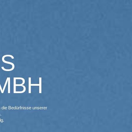
CS
MBH
n die Bedürfnisse unserer
.
lg.