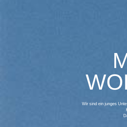
M
WO
Wir sind ein junges Unte
Da